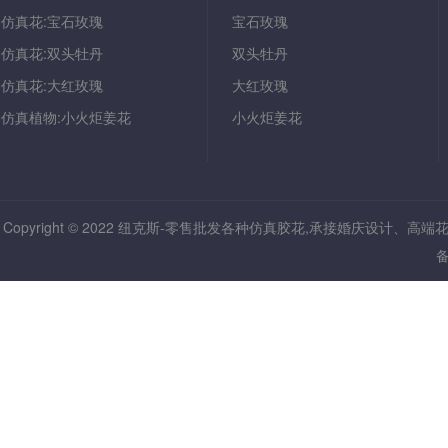
仿真花:宝石玫瑰
宝石玫瑰
仿真花:双头牡丹
双头牡丹
仿真花:大红玫瑰
大红玫瑰
仿真植物:小火炬姜花
小火炬姜花
Copyright © 2022 纽克斯-零售批发各种仿真胶花,承接婚庆设计、高
备