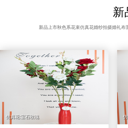
新
新品上市秋色系花束仿真花婚纱拍摄婚礼布置
仿真花:宝石玫瑰
仿