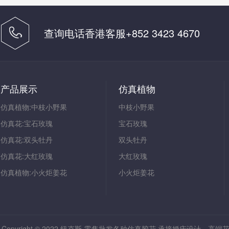
查询电话香港客服+852 3423 4670
中国客服 18165521105
产品展示
仿真植物
仿真植物:中枝小野果
中枝小野果
仿真花:宝石玫瑰
宝石玫瑰
仿真花:双头牡丹
双头牡丹
仿真花:大红玫瑰
大红玫瑰
仿真植物:小火炬姜花
小火炬姜花
Copyright © 2022 纽克斯-零售批发各种仿真胶花,承接婚庆设计、高