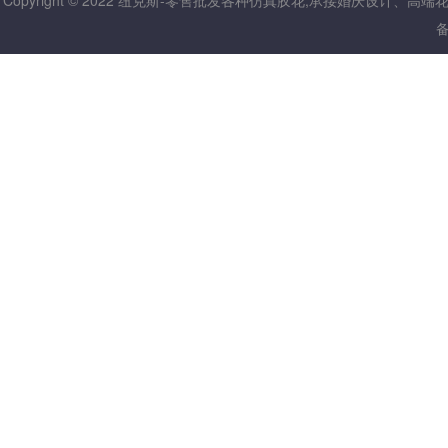
Copyright © 2022 纽克斯-零售批发各种仿真胶花,承接婚庆设计、高
备